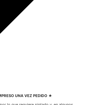
IMPRESO UNA VEZ PEDIDO ★
or lo que requiere pintado y, en algunos