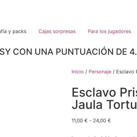
fía y packs
Cajas sorpresas
Para los jugadores
TSY CON UNA PUNTUACIÓN DE 
Inicio
/
Personaje
/ Esclavo 
Esclavo Pr
Jaula Tort
11,00
€
-
24,00
€