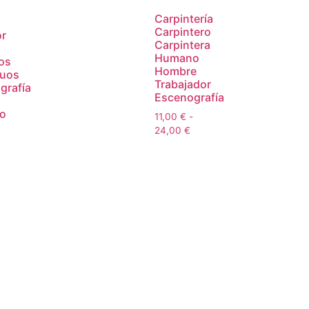
Carpintería
Carpintero
r
Carpintera
Humano
os
Hombre
uos
Trabajador
grafía
Escenografía
o
11,00
€
-
24,00
€